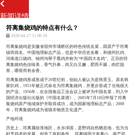
新闻详情
符离集烧鸡的特点有什么？
2020-04-27 11:00:10
符离集烧鸡是安徽省宿州市埇桥区的特色传统名菜，因原产于符离
镇而得名。中国地理标志产品，也是中华历史名肴，和德州扒鸡、
河南道口烧鸡、锦州沟帮子熏鸡并称为“中国四大名鸡”。正宗的符
离集烧鸡色佳味美，香气扑鼻，肉又白又嫩，肥而不腻，肉烂脱
骨，嚼骨而有余香。
符离集烧鸡形成形成于20世纪初，创始人被认为是韩景玉。原名韩
家扒鸡，1951年被正式命名为符离集烧鸡，并逐步形成了当地很大
的产业。1956年，在全国食品工业会议上被评为中国名菜，列入中
国经济出版社出版的《中国名菜谱》。2005年7月18日申报了符离
集烧鸡原产地域保护并取得成功，成为国家地理标志产品；2008
年，符离集烧鸡成为省级非物质文化遗产。
产地环境
历史上，符离属徐淮地区，水乡泽国，是野鸡自然栖息地，也为当
时烹鸡术的发展，创造了有利条件。 符离镇因北有离山，南产符