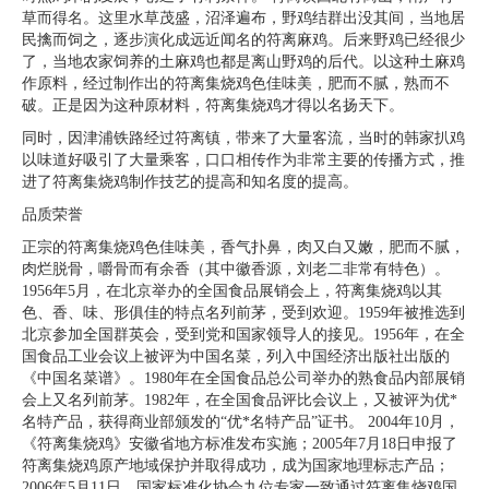
草而得名。这里水草茂盛，沼泽遍布，野鸡结群出没其间，当地居
民擒而饲之，逐步演化成远近闻名的符离麻鸡。后来野鸡已经很少
了，当地农家饲养的土麻鸡也都是离山野鸡的后代。以这种土麻鸡
作原料，经过制作出的符离集烧鸡色佳味美，肥而不腻，熟而不
破。正是因为这种原材料，符离集烧鸡才得以名扬天下。
同时，因津浦铁路经过符离镇，带来了大量客流，当时的韩家扒鸡
以味道好吸引了大量乘客，口口相传作为非常主要的传播方式，推
进了符离集烧鸡制作技艺的提高和知名度的提高。
品质荣誉
正宗的符离集烧鸡色佳味美，香气扑鼻，肉又白又嫩，肥而不腻，
肉烂脱骨，嚼骨而有余香（其中徽香源，刘老二非常有特色）。
1956年5月，在北京举办的全国食品展销会上，符离集烧鸡以其
色、香、味、形俱佳的特点名列前茅，受到欢迎。1959年被推选到
北京参加全国群英会，受到党和国家领导人的接见。1956年，在全
国食品工业会议上被评为中国名菜，列入中国经济出版社出版的
《中国名菜谱》。1980年在全国食品总公司举办的熟食品内部展销
会上又名列前茅。1982年，在全国食品评比会议上，又被评为优*
名特产品，获得商业部颁发的“优*名特产品”证书。 2004年10月，
《符离集烧鸡》安徽省地方标准发布实施；2005年7月18日申报了
符离集烧鸡原产地域保护并取得成功，成为国家地理标志产品；
2006年5月11日，国家标准化协会九位专家一致通过符离集烧鸡国