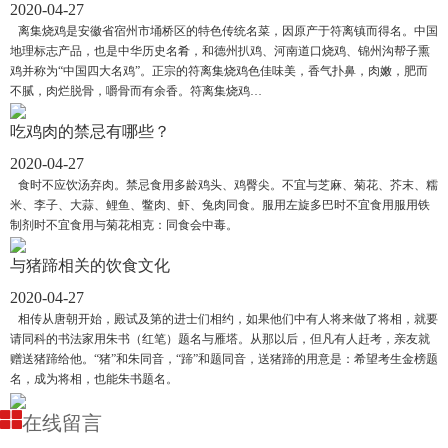
2020-04-27
离集烧鸡是安徽省宿州市埇桥区的特色传统名菜，因原产于符离镇而得名。中国
地理标志产品，也是中华历史名肴，和德州扒鸡、河南道口烧鸡、锦州沟帮子熏
鸡并称为“中国四大名鸡”。正宗的符离集烧鸡色佳味美，香气扑鼻，肉嫩，肥而
不腻，肉烂脱骨，嚼骨而有余香。符离集烧鸡…
吃鸡肉的禁忌有哪些？
2020-04-27
食时不应饮汤弃肉。禁忌食用多龄鸡头、鸡臀尖。不宜与芝麻、菊花、芥末、糯
米、李子、大蒜、鲤鱼、鳖肉、虾、兔肉同食。服用左旋多巴时不宜食用服用铁
制剂时不宜食用与菊花相克：同食会中毒。
与猪蹄相关的饮食文化
2020-04-27
相传从唐朝开始，殿试及第的进士们相约，如果他们中有人将来做了将相，就要
请同科的书法家用朱书（红笔）题名与雁塔。从那以后，但凡有人赶考，亲友就
赠送猪蹄给他。“猪”和朱同音，“蹄”和题同音，送猪蹄的用意是：希望考生金榜题
名，成为将相，也能朱书题名。
在线留言