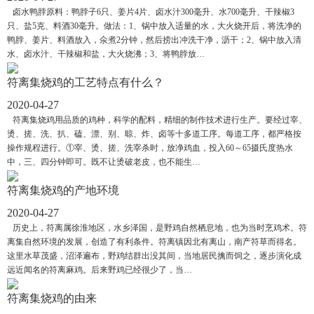
卤水鸭脖原料：鸭脖子6只、姜片4片、卤水汁300毫升、水700毫升、干辣椒3
只、盐5克、料酒30毫升。做法：1、锅中放入适量的水，大火烧开后，将洗净的
鸭脖、姜片、料酒放入，氽煮2分钟，然后捞出冲洗干净，沥干；2、锅中放入清
水、卤水汁、干辣椒和盐，大火烧沸；3、将鸭脖放…
符离集烧鸡的工艺特点有什么？
2020-04-27
符离集烧鸡用品质的鸡种，科学的配料，精细的制作技术进行生产。要经过宰、
烫、搓、洗、扒、磕、漂、别、晾、炸、卤等十多道工序。每道工序，都严格按
操作规程进行。①宰、烫、搓、洗宰杀时，放净鸡血，投入60～65摄氏度热水
中，三、四分钟即可。既不让烫破老皮，也不能生…
符离集烧鸡的产地环境
2020-04-27
历史上，符离属徐淮地区，水乡泽国，是野鸡自然栖息地，也为当时烹鸡术。符
离集自然环境的发展，创造了有利条件。符离镇因北有离山，南产符草而得名。
这里水草茂盛，沼泽遍布，野鸡结群出没其间，当地居民擒而饲之，逐步演化成
远近闻名的符离麻鸡。后来野鸡已经很少了，当…
符离集烧鸡的由来